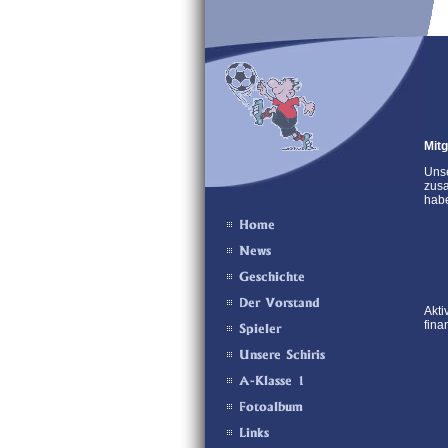
Mitg
Unse
zusa
hab
Akti
fina