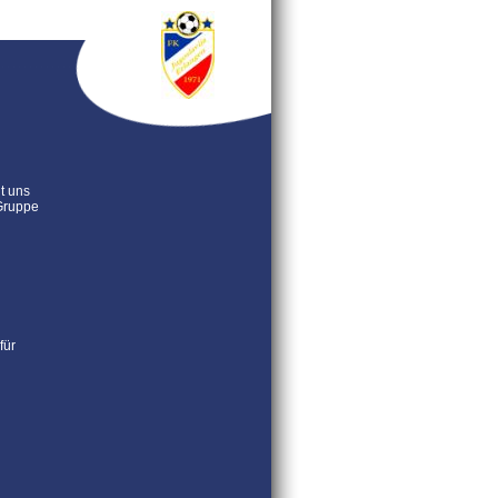
t uns
Gruppe
für